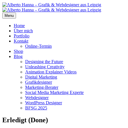
Menu
Home
Über mich
Portfolio
Kontakt
Online-Termin
Shop
Blog
Designing the Future
Unleashing Creativity
Animation Explainer Videos
Digital Marketing
Grafikdesigner
Marketing-Berater
Social Media Marketing Experte
Webdesigner
WordPress Designer
BFSG 2025
Erledigt (Done)