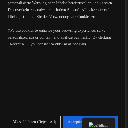
FÜR VISUELLE
personalisierte Werbung oder Inhalte bereitzustellen und unseren
KOMMUNIKATION
Datenverkehr zu analysieren. Indem Sie auf „Alle akzeptieren“
klicken, stimmen Sie der Verwendung von Cookies zu.
(We use cookies to enhance your browsing experience, serve
RELATED POSTS
personalized ads or content, and analyze our traffic. By clicking
"Accept All", you consent to our use of cookies).
VORSICHT VOR FAKE-E-
MAILS: BETRUG MIT
ANGEBLICHEN „GOOGLE
STREET VIEW AUFNAHMEN“
Mit KI sprechen
WIE MAN EIN
Alles ablehnen (Reject All)
Akzeptiere alle (Accept All)
Deutsch