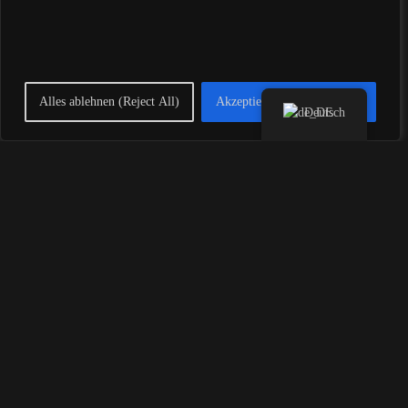
Mit KI sprechen
Alles ablehnen (Reject All)
Akzeptiere alle (Accept All)
Deutsch
GRAPHIC & WEB DESIGNER
WORDPRESS DESIGNER IN LEIPZIG,
DEUTSCHLAND: EXPERTEN FÜR IH
RE ONLINE-PRÄSENZ
Eine professionelle Website ist heute für jedes Unternehmen
unverzichtbar, um wettbewerbsfähig zu bleiben und potenzielle