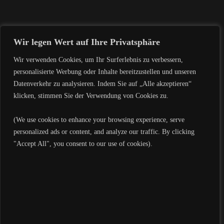
MARKETING-BERATER IN LEIPZIG,
Wir legen Wert auf Ihre Privatsphäre
DEUTSCHLAND: IHRE STRATEGISC
Wir verwenden Cookies, um Ihr Surferlebnis zu verbessern,
HEN PARTNER FÜR IHREN ERFOLG
personalisierte Werbung oder Inhalte bereitzustellen und unseren
Datenverkehr zu analysieren. Indem Sie auf „Alle akzeptieren“
In einer zunehmend digitalisierten Welt ist ein effektives
klicken, stimmen Sie der Verwendung von Cookies zu.
Marketing entscheidend, um sich von der Konkurrenz abzuheben
und Kunden zu gewinnen. In Leipzig, einer Stadt, […]
(We use cookies to enhance your browsing experience, serve
personalized ads or content, and analyze our traffic. By clicking
Read More
"Accept All", you consent to our use of cookies).