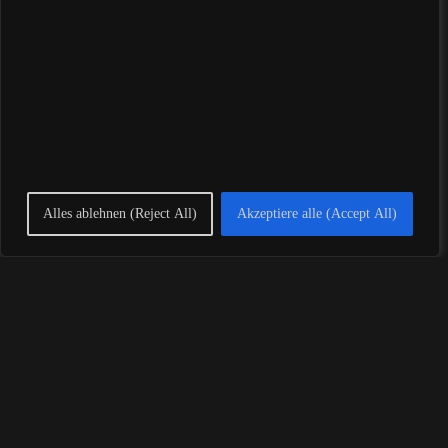
Mit KI sprechen
Alles ablehnen (Reject All)
Akzeptiere alle (Accept All)
Meinen Namen, meine E-Mail-Adresse und meine Website in diesem
Browser, für die nächste Kommentierung, speichern.
Post Comment