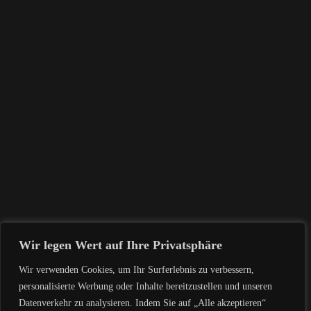
WARNUNG VOR BETRUGS-E-
MAILS IM NAMEN VON
PIERRE FABRE
⚠️ ACHTUNG:
WEB.MNSTAELS.COM &
SUPAR-RACKS.COM –
MÖGLICHE SCAM-E-MAILS
Wir legen Wert auf Ihre Privatsphäre
UND BETRÜGERISCHE
WEBSITES 🚨
Wir verwenden Cookies, um Ihr Surferlebnis zu verbessern,
personalisierte Werbung oder Inhalte bereitzustellen und unseren
Datenverkehr zu analysieren. Indem Sie auf „Alle akzeptieren“