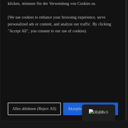
klicken, stimmen Sie der Verwendung von Cookies zu.
(We use cookies to enhance your browsing experience, serve
personalized ads or content, and analyze our traffic. By clicking
LEAVE A REPLY
"Accept All", you consent to our use of cookies).
Deine E-Mail-Adresse wird nicht veröffentlicht.
Erforderliche Felder sind
mit
*
markiert
Mit KI sprechen
Alles ablehnen (Reject All)
Akzeptiere alle (Accept All)
Deutsch