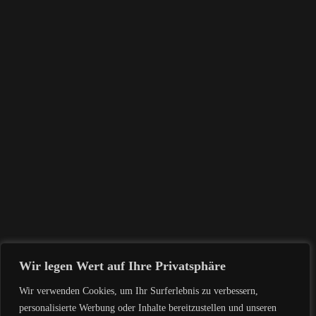
Menu
CALCULATOR2
[stm-calc id=“2329″]
Copyright © Designed by Alberto Hanna.
Wir legen Wert auf Ihre Privatsphäre
Wir verwenden Cookies, um Ihr Surferlebnis zu verbessern,
personalisierte Werbung oder Inhalte bereitzustellen und unseren